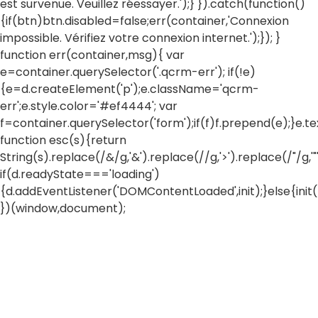
est survenue. Veuillez réessayer.');} }).catch(function()
{if(btn)btn.disabled=false;err(container,'Connexion
impossible. Vérifiez votre connexion internet.');}); }
function err(container,msg){ var
e=container.querySelector('.qcrm-err'); if(!e)
{e=d.createElement('p');e.className='qcrm-
err';e.style.color='#ef4444'; var
f=container.querySelector('form');if(f)f.prepend(e);}e.
function esc(s){return
String(s).replace(/&/g,'&').replace(//g,'>').replace(/"/g,'"'
if(d.readyState==='loading')
{d.addEventListener('DOMContentLoaded',init);}else{init(
})(window,document);