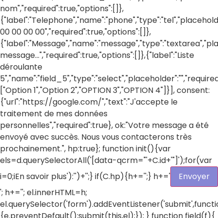
nom","required":true,"options":[]},
{"label":"Telephone","name":"phone","type":"tel","placehold
00 00 00 00","required":true,"options":[]},
{"label":"Message","name":"message","type":"textarea","pl
message...","required":true,"options":[]},{"label":"Liste
déroulante
5","name":"field_5","type":"select","placeholder":"","required
["Option 1","Option 2","OPTION 3","OPTION 4"]}], consent:
{"url":"https://google.com/","text":"J'accepte le
traitement de mes données
personnelles","required":true}, ok:"Votre message a été
envoyé avec succès. Nous vous contacterons très
prochainement.", hp:true}; function init(){var
els=d.querySelectorAll('[data-qcrm="'+C.id+'"]');for(var
i=0;i
En savoir plus'):'')+'';} if(C.hp){h+='
';} h+='
Envoyer
'; h+=''; el.innerHTML=h;
el.querySelector('form').addEventListener('submit',funct
{e.preventDefault();submit(this,el);}); } function field(f){