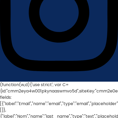
(function(w,d){'use strict'; var C=
{id:"cmm2eya4w001pkynaaswmvo5d",siteKey:"cmm2e0ess00
fields:
[{"label":"Email","name":"email","type":"email","placeholder"
[]},
{"label":"Nom","name":"last_name","type":"text","placehold