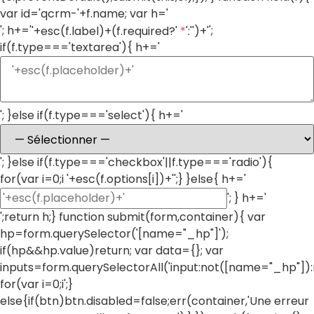
var id='qcrm-'+f.name; var h='
'; h+='
';
'+esc(f.label)+(f.required?'
*
':'')+'
if(f.type==='textarea'){ h+='
'; }else if(f.type==='select'){ h+='
'; }else if(f.type==='checkbox'||f.type==='radio'){
for(var i=0;i
'+esc(f.options[i])+'';} }else{ h+='
'; } h+='
';return h;} function submit(form,container){ var
hp=form.querySelector('[name="_hp"]');
if(hp&&hp.value)return; var data={}; var
inputs=form.querySelectorAll('input:not([name="_hp"]):
for(var i=0;i
';}
else{if(btn)btn.disabled=false;err(container,'Une erreur