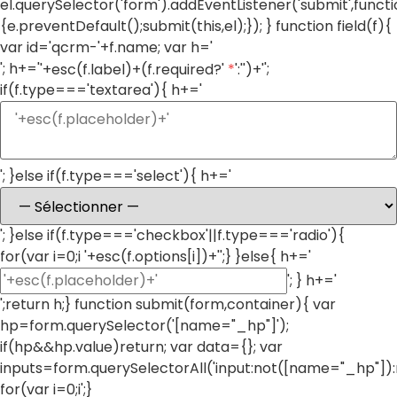
el.querySelector('form').addEventListener('submit',funct
{e.preventDefault();submit(this,el);}); } function field(f){
var id='qcrm-'+f.name; var h='
'; h+='
';
'+esc(f.label)+(f.required?'
*
':'')+'
if(f.type==='textarea'){ h+='
'; }else if(f.type==='select'){ h+='
'; }else if(f.type==='checkbox'||f.type==='radio'){
for(var i=0;i
'+esc(f.options[i])+'';} }else{ h+='
'; } h+='
';return h;} function submit(form,container){ var
hp=form.querySelector('[name="_hp"]');
if(hp&&hp.value)return; var data={}; var
inputs=form.querySelectorAll('input:not([name="_hp"]):
for(var i=0;i
';}