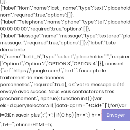
[]},
{"label":"Nom","name":"last_name","type":"text","placehold
nom","required":true,"options":[]},
{"label":"Telephone","name":"phone","type":"tel","placehold
00 00 00 00","required":true,"options":[]},
{"label":"Message","name":"message","type":"textarea","pl
message...","required":true,"options":[]},{"label":"Liste
déroulante
5","name":"field_5","type":"select","placeholder":"","required
["Option 1","Option 2","OPTION 3","OPTION 4"]}], consent:
{"url":"https://google.com/","text":"J'accepte le
traitement de mes données
personnelles","required":true}, ok:"Votre message a été
envoyé avec succès. Nous vous contacterons très
prochainement.", hp:true}; function init(){var
els=d.querySelectorAll('[data-qcrm="'+C.id+'"]');for(var
i=0;i
En savoir plus'):'')+'';} if(C.hp){h+='
';} h+='
Envoyer
'; h+=''; el.innerHTML=h;