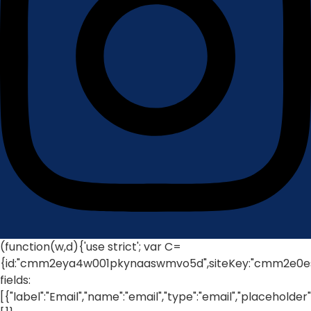
(function(w,d){'use strict'; var C=
{id:"cmm2eya4w001pkynaaswmvo5d",siteKey:"cmm2e0ess00
fields:
[{"label":"Email","name":"email","type":"email","placeholder"