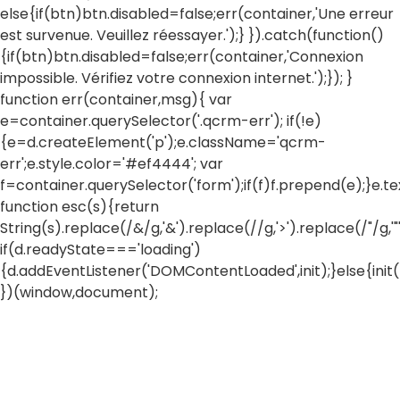
else{if(btn)btn.disabled=false;err(container,'Une erreur
est survenue. Veuillez réessayer.');} }).catch(function()
{if(btn)btn.disabled=false;err(container,'Connexion
impossible. Vérifiez votre connexion internet.');}); }
function err(container,msg){ var
e=container.querySelector('.qcrm-err'); if(!e)
{e=d.createElement('p');e.className='qcrm-
err';e.style.color='#ef4444'; var
f=container.querySelector('form');if(f)f.prepend(e);}e.
function esc(s){return
String(s).replace(/&/g,'&').replace(//g,'>').replace(/"/g,'"'
if(d.readyState==='loading')
{d.addEventListener('DOMContentLoaded',init);}else{init(
})(window,document);