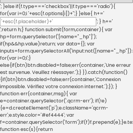
'; }else if(f.type==='checkbox'||f.type==='radio'){
for(var i=0;i
'+esc(f.options[i])+'';} }else{ h+='
'; } h+='
';return h;} function submit(form,container){ var
hp=form.querySelector('[name="_hp"]');
if(hp&&hp.value)return; var data={}; var
inputs=form.querySelectorAll('input:not([name="_hp"]):
for(var i=0;i
';}
else{if(btn)btn.disabled=false;err(container,'Une erreur
est survenue. Veuillez réessayer.');} }).catch(function()
{if(btn)btn.disabled=false;err(container,'Connexion
impossible. Vérifiez votre connexion internet.');}); }
function err(container,msg){ var
e=container.querySelector('.qcrm-err'); if(!e)
{e=d.createElement('p');e.className='qcrm-
err';e.style.color='#ef4444'; var
f=container.querySelector('form');if(f)f.prepend(e);}e.
function esc(s){return