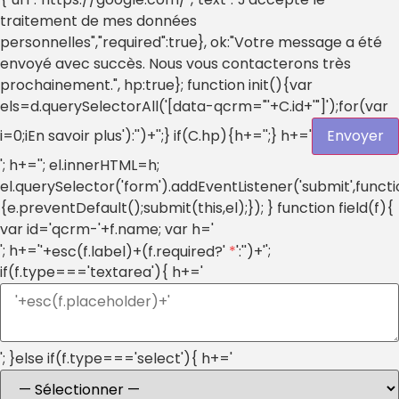
traitement de mes données
personnelles","required":true}, ok:"Votre message a été
envoyé avec succès. Nous vous contacterons très
prochainement.", hp:true}; function init(){var
els=d.querySelectorAll('[data-qcrm="'+C.id+'"]');for(var
i=0;i
En savoir plus'):'')+'';} if(C.hp){h+='
';} h+='
Envoyer
'; h+=''; el.innerHTML=h;
el.querySelector('form').addEventListener('submit',funct
{e.preventDefault();submit(this,el);}); } function field(f){
var id='qcrm-'+f.name; var h='
'; h+='
';
'+esc(f.label)+(f.required?'
*
':'')+'
if(f.type==='textarea'){ h+='
'; }else if(f.type==='select'){ h+='